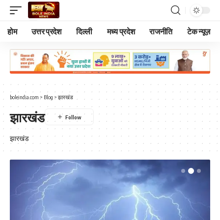
होम
उत्तर प्रदेश
दिल्ली
मध्य प्रदेश
राजनीति
टेक न्यूज़
boleindia.com
>
Blog
>
झारखंड
झारखंड
झारखंड