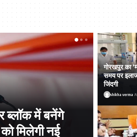
गोरखपुर का ‘म
समय पर इलाज 
जिंदगी
shikha verma
A
मिलेगी नई ताकत,