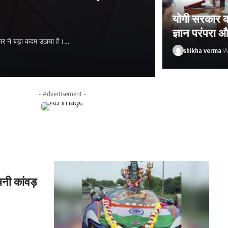
्ड
योगी सरकार क
ज्ञान परंपरा औ
उठाया है। प्रवर्तन कार्रवाई…
shikha verma
A
shikha verma
Au
- Advertisement -
नी कांवड़