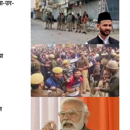
या-उर-
या
स