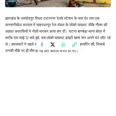
झारखंड के जमशेदपुर स्थित टाटानगर रेलवे स्टेशन के पास देर रात एक
सनसनीखेज वारदात में चक्रधरपुर रेल मंडल के लोको पायलट जीके गौतम की
अज्ञात अपराधियों ने गोली मारकर हत्या कर दी। घटना बागबेड़ा थाना क्षेत्र में
करीब रात साढ़े 12 बजे हुई, जब लोको पायलट ड्यूटी खत्म कर अपने घर लौट रहे
थे। हमलावरों ने पहले से घात लगाकर उन पर ताबड़तोड़ फायरिंग की, जिससे
उनकी मौके पर ही मौत हो गई और आरोपी फरार हो गए।
ड्यूटी के बाद घर लौटते समय हमला
जानकारी के अनुसार, जीके गौतम ने ड्यूटी पूरी कर लॉबी से साइन ऑफ किया था
और घर की ओर जा रहे थे। लॉबी से महज कुछ दूरी पर ही अज्ञात हमलावरों ने
उन्हें निशाना बनाया। गोली लगते ही वे मौके पर गिर पड़े। घटना की सूचना मिलते
ही वरिष्ठ पुलिस अधिकारी मौके पर पहुंचे और जांच शुरू की। घटनास्थल से एक
खोखा भी बरामद किया गया है। पुलिस आसपास लगे सीसीटीवी फुटेज खंगाल रही
है।
रेलवे कर्मचारियों में आक्रोश
घटना के बाद रेलवे कर्मचारियों में भारी आक्रोश और दहशत का माहौल है। लोको
पायलट की सुरक्षा को लेकर गंभीर सवाल उठ रहे हैं, क्योंकि रेलवे लॉबी जैसे