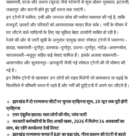
साबरमती, वटवा और उधना (सूरत) जैसे स्टेशनों से शुरू होकर भुसावल, इटारसी,
जबलपुर और कटनी होते हुए पूर्वी भारत तक जाएंगी।
इन ट्रेनों में स्लीपर, एसी और जनरल कोच की पर्याप्त व्यवस्था की गई है, ताकि
मजदूरों, छात्रों और परिवारों को आरामदायक यात्रा मिल सके। गर्मी के मौसम में
घर लौटने वाले यात्रियों के लिए यह सुविधा बेहद उपयोगी साबित हो रही है।
रेलवे की ओर से जारी सूची के अनुसार प्रमुख समर स्पेशल ट्रेनों में भावनगर–
हावड़ा, साबरमती–दुर्गापुर, वलसाड–दुर्गापुर, उधना–दुर्गापुर, नांदेड़–आसनसोल,
चारलापल्ली–मधुपुर सहित कई सेवाएं शामिल हैं। इसके अलावा साबरमती–
आसनसोल और सुल्तानपुर–डानकुनी जैसी नई स्पेशल ट्रेनों की भी घोषणा की
गई है।
इन विशेष ट्रेनों से खासकर उन लोगों को राहत मिलेगी जो कामकाज या पढ़ाई के
सिलसिले में पश्चिमी भारत में रहते हैं और गर्मी की छुट्टियों में अपने घर लौटते हैं।
झारखंड में दो राज्यसभा सीटों पर चुनाव प्रक्रिया शुरू, 20 जून तक पूरी होगी
प्रक्रिया
एयर एंबुलेंस हादसा: सात लोगों की मौत, जांच जारी
सरकारी कर्मचारियों के लिए अच्छी खबर, 2026 में मिलेगा 34 अवकाशों का
लाभ, बंद रहेंगे कार्यालय! देखें लिस्ट
झारखंड राज्यसभा चुनाव में BJP का बड़ा दांव, गौरव वल्लभ की एंट्री से बदले