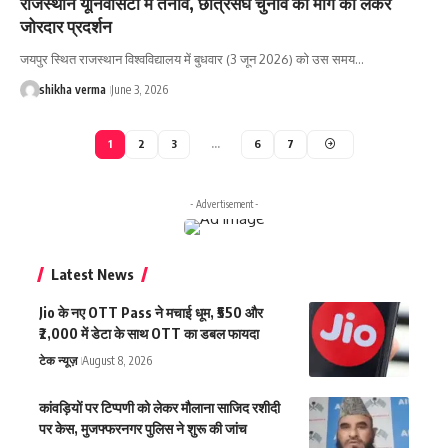
राजस्थान यूनिवर्सिटी में तनाव, छात्रसंघ चुनाव की मांग को लेकर
जोरदार प्रदर्शन
जयपुर स्थित राजस्थान विश्वविद्यालय में बुधवार (3 जून 2026) को उस समय…
shikha verma
June 3, 2026
1
2
3
…
6
7
- Advertisement -
Latest News
Jio के नए OTT Pass ने मचाई धूम, ₹550 और
₹2,000 में डेटा के साथ OTT का डबल फायदा
टेक न्यूज़
August 8, 2026
कांवड़ियों पर टिप्पणी को लेकर मौलाना साजिद रशीदी
पर केस, मुजफ्फरनगर पुलिस ने शुरू की जांच