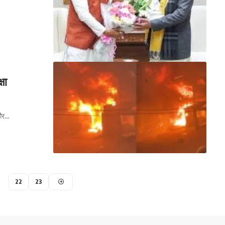
षा
 और…
22
23