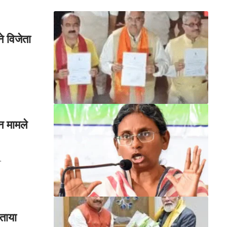
े विजेता
न मामले
…
ताया