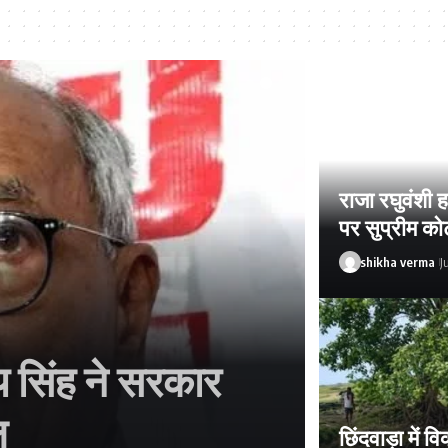
राजा रघुवंशी 
पर सुप्रीम कोर
shikha verma
J
य सिंह ने सरकार
ल
छिंदवाड़ा में