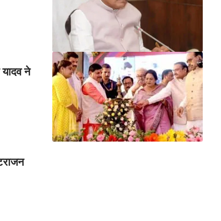
 यादव ने
 नटराजन