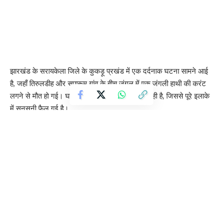
झारखंड के सरायकेला जिले के कुकड़ू प्रखंड में एक दर्दनाक घटना सामने आई
है, जहाँ तिरुलडीह और सपारूम गांव के बीच जंगल में एक जंगली हाथी की करंट
लगने से मौत हो गई। घटना मंगलवार रात की बताई जा रही है, जिससे पूरे इलाके
में सनसनी फैल गई है।
सूचना मिलने पर वन विभाग और पुलिस की टीम मौके पर पहुंची और जांच शुरू
कर दी है। ग्रामीणों के अनुसार, हाथी का शव सपारूम गांव के जंगल में मिला, जहाँ
बड़े पैमाने पर अवैध बालू का भंडारण किया गया है।
स्थानीय लोगों का आरोप है कि अवैध बालू खनन और लगातार ट्रकों की आवाजाही
के कारण हाथियों का पारंपरिक कॉरिडोर बाधित हो गया है, जिससे वन्यजीव
भटककर खतरनाक क्षेत्रों में पहुंच रहे हैं। आशंका जताई जा रही है कि हाथी की
मौत अवैध रूप से बिछाए गए बिजली के तार से करंट लगने के कारण हुई हो सकती
है।
यदि यह आरोप सही साबित होता है, तो यह वन्यजीव संरक्षण कानून का गंभीर