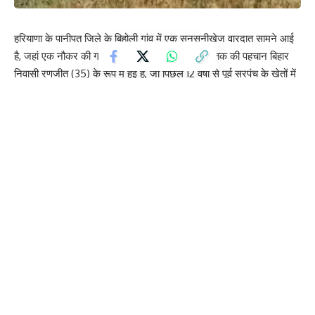
हरियाणा के पानीपत जिले के बिहोली गांव में एक सनसनीखेज वारदात सामने आई
है, जहां एक नौकर की गला काटकर हत्या कर दी गई। मृतक की पहचान बिहार
निवासी रणजीत (35) के रूप में हुई है, जो पिछले 12 वर्षों से पूर्व सरपंच के खेतों में
काम कर रहा था। जानकारी के अनुसार, रणजीत कुछ समय पहले ही अपने गांव
से वापस काम पर लौटा था। सोमवार सुबह उसका शव बिहोली-बापौली रोड स्थित
खेत में मिला। अज्ञात हमलावर ने तेजधार हथियार से उसकी हत्या कर दी।
रिश्तेदार पर हत्या का शक
पुलिस जांच में मृतक के ही एक रिश्तेदार विनोद पर शक गहराया है, जो घटना के
बाद से फरार है। बताया जा रहा है कि विनोद भी उसी खेत परिसर में रह रहा था
और हाल ही में वहां काम पर रखा गया था। पुलिस को आशंका है कि रविवार रात
दोनों के बीच शराब पीने के दौरान किसी बात को लेकर विवाद हुआ, जो बाद में
हिंसक झगड़े में बदल गया। इसी दौरान विनोद ने वारदात को अंजाम दिया और
मौके से फरार हो गया।
पुलिस जांच जारी
घटना की सूचना मिलने पर पुलिस और वरिष्ठ अधिकारी मौके पर पहुंचे और जांच
शुरू की। शव को पोस्टमार्टम के लिए भेज दिया गया है।आत्माराम ने बताया कि