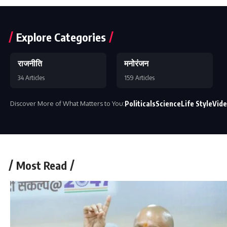
Explore Categories
राजनीति
मनोरंजन
34 Articles
159 Articles
Discover More of What Matters to You:
Politicals
Science
Life Style
Vid
Most Read