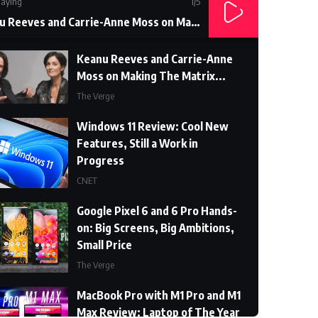
aying
1
/5
Keanu Reeves and Carrie-Anne Moss on Making The Matrix...
Keanu Reeves and Carrie-Anne
Moss on Making The Matrix...
The Verge
Windows 11 Review: Cool New
Features, Still a Work in
Progress
CNET
Google Pixel 6 and 6 Pro Hands-
on: Big Screens, Big Ambitions,
Small Price
The Verge
MacBook Pro with M1 Pro and M1
Max Review: Laptop of The Year