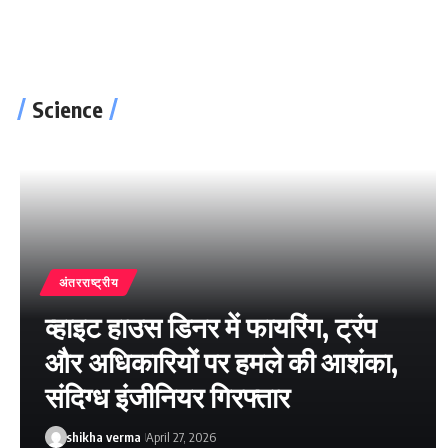
Science
अंतरराष्ट्रीय
व्हाइट हाउस डिनर में फायरिंग, ट्रंप
और अधिकारियों पर हमले की आशंका,
संदिग्ध इंजीनियर गिरफ्तार
shikha verma
April 27, 2026