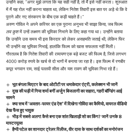
उन्होंने कहा, “अगर मुझे लगता कि यह सही नहीं है, तो मैं इसे नहीं करता। शुरुआत
में मैं यह रोल नहीं करना चाहता था, लेकिन नितेश तिवारी इस बात पर अड़े थे कि वे
पुराने और नए संस्करण के बीच एक कड़ी चाहते हैं।”
अरुण गोविल ने अपने करियर का एक पुराना अनुभव भी साझा किया, जब फिल्म
लव कुश
में उन्हें लक्ष्मण की भूमिका निभाने के लिए कहा गया था। उन्होंने बताया
कि उन्होंने उस समय भी इस किरदार को लेकर असहमति जताई थी, लेकिन फिर
भी उन्होंने वह भूमिका निभाई, हालांकि फिल्म को खास सफलता नहीं मिली।
गौरतलब है कि नितेश तिवारी की
रामायण
एक बड़े बजट की फिल्म है, जिसे लगभग
4000 करोड़ रुपये के खर्च से दो भागों में बनाया जा रहा है। इस फिल्म में रणबीर
कपूर भगवान राम, साई पल्लवी सीता और यश रावण की भूमिका निभा रहे हैं।
भूत बंगला थिएटर के बाद ओटीटी पर धमाकेदार एंट्री, कलेक्शन भी जानें
दुख की घड़ी में निया शर्मा बनीं अर्जुन बिजलानी का सहारा, गहरी बॉन्डिंग आई
सामने
क्या सच में ‘अवतार-फायर एंड ऐश’ में दिखेगा गोविंदा का कैमियो, वायरल वीडियो
देख फैंस हुए भावुक
भीड़ में सबसे अलग! कैसे बना एक शांत खिलाड़ी शो का किंग? जानें उनके 8
मास्टरमूव्स
हैप्पी पटेल का शानदार ट्रेलर रिलीज, वीर दास के साथ दर्शकों का मनोरंजन