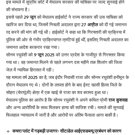
इस मामले में सुप्रीम कोर्ट में मेघालय सरकार की याचिका पर जल्द सुनवाई होने
की संभावना है।
इससे पहले
29 जून
को मेघालय हाईकोर्ट ने राज्य सरकार की उस याचिका को
खारिज कर दिया था, जिसमें निचली अदालत द्वारा
27 अप्रैल
को दी गई जमानत
रद्द करने की मांग की गई थी। हाईकोर्ट ने कहा था कि गिरफ्तारी की प्रक्रिया में
पुलिस की ओर से गंभीर प्रक्रियागत त्रुटियां हुई थीं, इसलिए निचली अदालत का
जमानत आदेश बरकरार रखा गया।
सोनम रघुवंशी को
9 जून 2025
को उत्तर प्रदेश के गाजीपुर से गिरफ्तार किया
गया था। वह जमानत मिलने से पहले लगभग दस महीने तक शिलांग की जिला
जेल में न्यायिक हिरासत में रही।
यह मामला वर्ष
2025
का है, जब इंदौर निवासी राजा और सोनम रघुवंशी हनीमून के
दौरान मेघालय गए थे। दोनों के लापता होने के बाद ईस्ट खासी हिल्स जिले के
सोहरा (चेरापूंजी) क्षेत्र में एक खाई से राजा का शव बरामद हुआ था।
मेघालय पुलिस का आरोप है कि सोनम रघुवंशी ने अपने कथित प्रेमी
राज कुशवाह
और अन्य आरोपियों के साथ मिलकर हत्या की साजिश रची। मामले की सुनवाई
फिलहाल न्यायालय में जारी है और आरोपों पर अंतिम फैसला आना बाकी है।
कचरा प्लांट में गड़बड़ी उजागरः सीटाडेल आईएसडब्ल्यू प्रबंधन को कारण