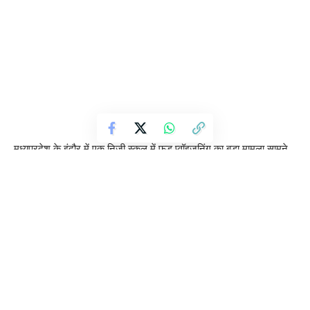
मध्यप्रदेश के इंदौर में एक निजी स्कूल में फूड प्वॉइजनिंग का बड़ा मामला सामने
आया है, जहां दोपहर का भोजन करने के बाद 100 से अधिक बच्चे बीमार पड़ गए।
मामले की गंभीरता को देखते हुए जिला प्रशासन ने स्कूल के किचन को सील कर
दिया है।
जानकारी के अनुसार, यह घटना शिशुकुंज इंटरनेशनल स्कूल के झलारिया
परिसर में हुई। शनिवार को स्कूल में लंच करने के बाद कई बच्चों को पेट दर्द और
उल्टी की शिकायत होने लगी, जिसके बाद धीरे-धीरे बीमार बच्चों की संख्या बढ़कर
लगभग 110 तक पहुंच गई।
अभिभावकों की शिकायत पर प्रशासन ने जांच टीम गठित की। जांच के दौरान
किचन से मसालों और नमकीन के कई पैकेट मिले, जिनकी एक्सपायरी डेट समाप्त