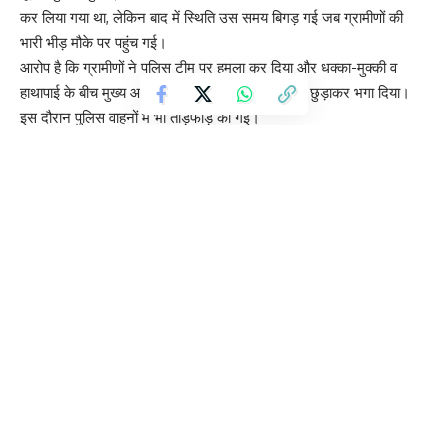
कर लिया गया था, लेकिन बाद में स्थिति उस समय बिगड़ गई जब ग्रामीणों की
भारी भीड़ मौके पर पहुंच गई।
आरोप है कि ग्रामीणों ने पुलिस टीम पर हमला कर दिया और धक्का-मुक्की व
हाथापाई के बीच मुख्य आरोपी शाहिद को पुलिस हिरासत से छुड़ाकर भगा दिया।
इस दौरान पुलिस वाहनों में भी तोड़फोड़ की गई।
हालांकि पुलिस ने तत्परता दिखाते हुए शाहिद के साथी वारिस को दोबारा पकड़
लिया, जिसके पास से एक देसी कट्टा भी बरामद हुआ। दोनों आरोपी नूंह जिले के
खरखड़ी गांव के रहने वाले बताए जा रहे हैं।
घटना के बाद इलाके में अतिरिक्त पुलिस बल तैनात कर दिया गया है और पुलिस
फरार अपराधी शाहिद की तलाश में लगातार छापेमारी कर रही है। पुलिस का
कहना है कि वह जल्द ही आरोपी को गिरफ्तार कर लेगी।
इस मामले में सदर तावडू थाने में केस दर्ज किया गया है और कुछ लोगों को
नामजद भी किया गया है, जिन पर पुलिस कार्रवाई में बाधा डालने और अफवाह
फैलाने का आरोप है।
यूनिवर्सिटी के स्विमिंग पूल में हादसा, छात्र की मौत से मचा हड़कंप
महिला पत्रकारों के सम्मान में मुख्यमंत्री नायब सिंह सैनी का संवाद कार्यक्रम
कुरुक्षेत्र NIT में फिर आत्महत्या मामला, छात्रों ने प्रशासन पर उठाए सवाल