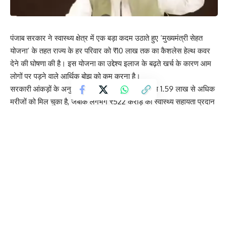
पंजाब सरकार ने स्वास्थ्य क्षेत्र में एक बड़ा कदम उठाते हुए ‘मुख्यमंत्री सेहत
योजना’ के तहत राज्य के हर परिवार को ₹10 लाख तक का कैशलेस हेल्थ कवर
देने की घोषणा की है। इस योजना का उद्देश्य इलाज के बढ़ते खर्च के कारण आम
लोगों पर पड़ने वाले आर्थिक बोझ को कम करना है।
सरकारी आंकड़ों के अनुसार, अब तक इस योजना का लाभ 1.59 लाख से अधिक
मरीजों को मिल चुका है, जबकि लगभग ₹522 करोड़ की स्वास्थ्य सहायता प्रदान
की जा चुकी है। योजना के तहत लाभार्थी सरकारी और सूचीबद्ध निजी अस्पतालों में
गंभीर बीमारियों का मुफ्त इलाज करवा सकते हैं।
इस योजना में सर्जरी, कैंसर उपचार, डायलिसिस, नवजात शिशु देखभाल और
आपातकालीन सेवाओं सहित लगभग 2,300 प्रकार की स्वास्थ्य सेवाएं शामिल हैं।
इसे हेल्थ बेनिफिट पैकेज 2.2 फ्रेमवर्क के तहत लागू किया गया है और यह 839
सरकारी व निजी अस्पतालों में उपलब्ध है।
स्वास्थ्य मंत्री डॉ. बलबीर सिंह के अनुसार, सरकार का लक्ष्य है कि कोई भी
नागरिक आर्थिक कारणों से इलाज से वंचित न रहे। यह योजना मध्यम वर्गीय
परिवारों, सरकारी कर्मचारियों और पेंशनभोगियों सहित सभी पात्र नागरिकों को