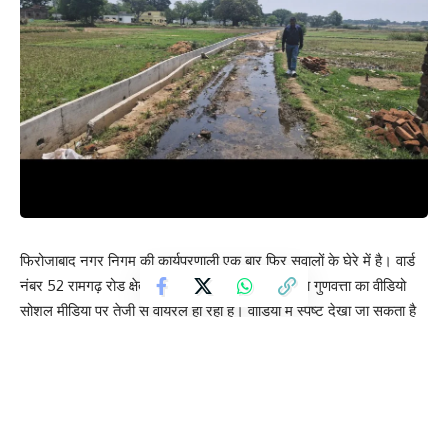
फिरोजाबाद नगर निगम की कार्यप्रणाली एक बार फिर सवालों के घेरे में है। वार्ड
नंबर 52 रामगढ़ रोड क्षेत्र में नाली निर्माण कार्य की घटिया गुणवत्ता का वीडियो
सोशल मीडिया पर तेजी से वायरल हो रहा है। वीडियो में स्पष्ट देखा जा सकता है
कि ठेकेदार द्वारा कीचड़ व पानी भरी नाली में ही ईंटों को धोकर निर्माण कार्य किया
जा रहा है आरसीसी डालने के बाद बिना किसी सफाई व आधार के नाली के कीचड़
में ही दीवारें खड़ी की जा रही हैं। जब वायरल वीडियो की पड़ताल करने मीडिया
टीम मौके पर पहुंची तो मामला सही पाया गया। कीचड़ से भरी नाली में ही मजदूर
ईंटों को धोते हुए और पानी में ही नाली की लाइन तैयार करते दिखाई पड़े। स्थानीय