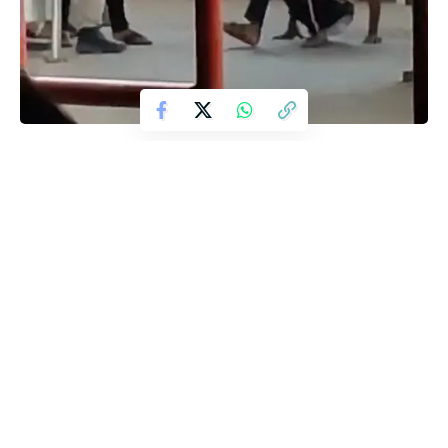
शिकायत के बाद मौके पर पहुंची डायल 112 के कास्टेबल का जूते से मारने के लिए
दौड़ाने का वीडियो वायरल।
जहां जमीन विवाद में चचेरे भाई ने कुल्हाड़ी से किया जानलेवा हमला।
घायल खून से लथपथ होकर बोला मुझे बचा लो साहब, मेरा भाई मुझे मार डालेगा।
इलाज की गुहार लगाते हुए घायल कांस्टेबल के पैरों पर गिर पड़ा।
पास खड़ा सिपाही अभिषेक कुमार गाली देते हुए जूते से मारने को दौड़ पड़ा, पूरा
वीडियो हुआ वायरल।
घायल रमेश को लगे 5 टांके, हालत अभी भी गंभीर।
विंढमगंज थाना क्षेत्र के जोरूखाड़ गांव का मामला।
मुख्यमंत्री योगी आदित्यनाथ ने उत्तर प्रदेश को ‘विकसित यूपी’ बनाने का जो
अभियान शुरू किया है, वह अब एक जन आंदोलन बनता जा रहा है।