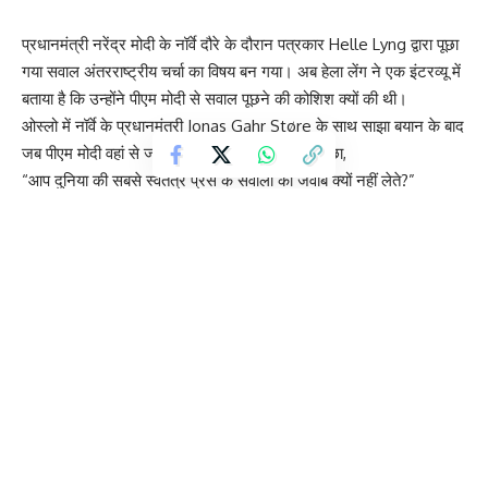
प्रधानमंत्री नरेंद्र मोदी के नॉर्वे दौरे के दौरान पत्रकार Helle Lyng द्वारा पूछा
गया सवाल अंतरराष्ट्रीय चर्चा का विषय बन गया। अब हेला लेंग ने एक इंटरव्यू में
बताया है कि उन्होंने पीएम मोदी से सवाल पूछने की कोशिश क्यों की थी।
ओस्लो में नॉर्वे के प्रधानमंत्री Jonas Gahr Støre के साथ साझा बयान के बाद
जब पीएम मोदी वहां से जा रहे थे, तब हेला लेंग ने उनसे पूछा,
“आप दुनिया की सबसे स्वतंत्र प्रेस के सवालों का जवाब क्यों नहीं लेते?”
हेला लेंग ने कहा कि एक पत्रकार के तौर पर सवाल पूछना उनका कर्तव्य है,
खासकर तब जब कोई बड़ा और प्रभावशाली देश उनके देश के साथ संबंध मजबूत
करने आता है। उन्होंने कहा कि नॉर्वे में प्रेस की स्वतंत्रता को बहुत महत्व दिया
जाता है और वहां नेताओं से खुले तौर पर सवाल पूछना सामान्य बात है।
उन्होंने यह भी कहा कि उन्हें पहले से पता था कि पीएम मोदी सवाल नहीं लेंगे,
लेकिन फिर भी उन्होंने सवाल पूछना ज़रूरी समझा। हेला के मुताबिक, लोकतंत्र में
सत्ता से सवाल करना पत्रकारिता की अहम जिम्मेदारी है।
इंटरव्यू में हेला लेंग ने भारत में प्रेस फ्रीडम और पत्रकारों की स्थिति को लेकर
भी चिंता जताई। उन्होंने कहा कि वे अंतरराष्ट्रीय मानवाधिकार संगठनों और प्रेस
फ्रीडम रिपोर्ट्स को गंभीरता से देखती हैं।
इस घटना के बाद भारतीय विदेश मंत्रालय ने उन्हें औपचारिक प्रेस ब्रीफिंग में