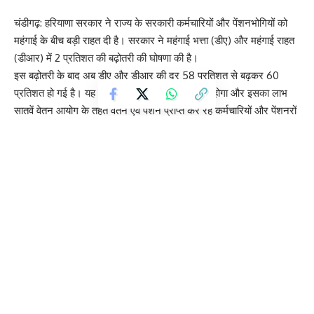
चंडीगढ़: हरियाणा सरकार ने राज्य के सरकारी कर्मचारियों और पेंशनभोगियों को
महंगाई के बीच बड़ी राहत दी है। सरकार ने महंगाई भत्ता (डीए) और महंगाई राहत
(डीआर) में 2 प्रतिशत की बढ़ोतरी की घोषणा की है।
इस बढ़ोतरी के बाद अब डीए और डीआर की दर 58 प्रतिशत से बढ़कर 60
प्रतिशत हो गई है। यह फैसला 1 जनवरी 2026 से लागू होगा और इसका लाभ
सातवें वेतन आयोग के तहत वेतन एवं पेंशन प्राप्त कर रहे कर्मचारियों और पेंशनरों
को मिलेगा।
राज्य सरकार के वित्त विभाग द्वारा जारी आदेश के अनुसार, बढ़ा हुआ महंगाई भत्ता
मई 2026 के वेतन और पेंशन के साथ दिया जाएगा। वहीं, जनवरी 2026 से
अप्रैल 2026 तक का बकाया जून 2026 में जारी किया जाएगा।
आदेश में यह भी स्पष्ट किया गया है कि महंगाई भत्ते के भुगतान में 50 पैसे या
उससे अधिक की राशि को अगले पूरे रुपये में जोड़ा जाएगा, जबकि 50 पैसे से कम
राशि को नजरअंदाज किया जाएगा।
यह आदेश वित्त विभाग के अतिरिक्त मुख्य सचिव अरुण कुमार गुप्ता द्वारा जारी
किया गया है। इस फैसले से राज्य के लाखों कर्मचारी और पेंशनभोगी लाभान्वित
होंगे।
बढ़ती महंगाई के बीच इसे कर्मचारियों के लिए राहतभरा कदम माना जा रहा है,