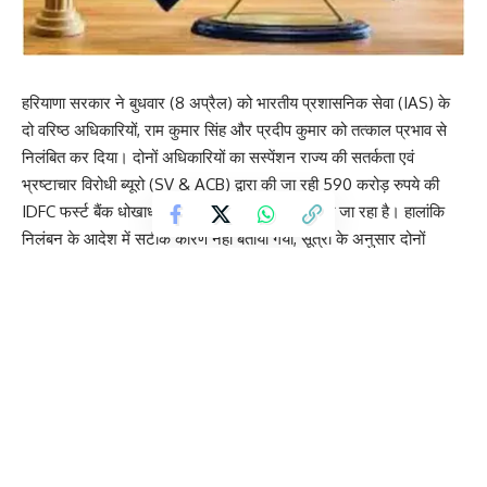
हरियाणा सरकार ने बुधवार (8 अप्रैल) को भारतीय प्रशासनिक सेवा (IAS) के
दो वरिष्ठ अधिकारियों, राम कुमार सिंह और प्रदीप कुमार को तत्काल प्रभाव से
निलंबित कर दिया। दोनों अधिकारियों का सस्पेंशन राज्य की सतर्कता एवं
भ्रष्टाचार विरोधी ब्यूरो (SV & ACB) द्वारा की जा रही 590 करोड़ रुपये की
IDFC फर्स्ट बैंक धोखाधड़ी मामले की जांच से जुड़ा बताया जा रहा है। हालांकि
निलंबन के आदेश में सटीक कारण नहीं बताया गया, सूत्रों के अनुसार दोनों
अधिकारियों की भूमिका इस मामले की जांच में सामने आई है।
सस्पेंड किए जाने से पहले राम कुमार सिंह राजस्व एवं आपदा प्रबंधन विभाग के
विशेष सचिव और पंचकुला महानगर विकास प्राधिकरण के एडिशनल सीईओ के
पद पर तैनात थे। वहीं, प्रदीप कुमार राज्य परिवहन विभाग के निदेशक और
परिवहन विभाग के विशेष सचिव के पद पर कार्यरत थे। निलंबन के दौरान दोनों
अधिकारी चंडीगढ़ में हरियाणा सरकार के मुख्य सचिव (Services-I Branch) के
कार्यालय में रिपोर्ट करेंगे और उन्हें अखिल भारतीय सेवा (अनुशासन और अपील)
नियम, 1969 के तहत निर्वाह भत्ता प्राप्त होगा।
जानकारी के अनुसार, राम कुमार सिंह ने जुलाई 2025 से जनवरी 2026 तक