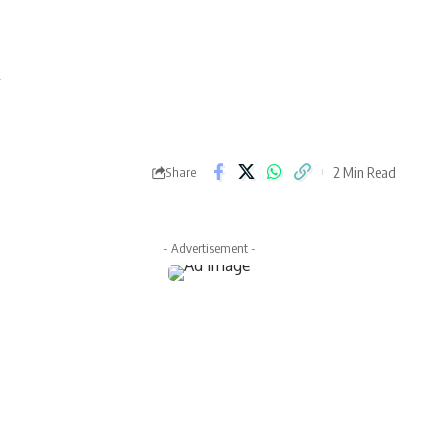
2 Min Read
Share
- Advertisement -