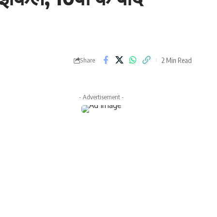
2 Min Read
Share
- Advertisement -