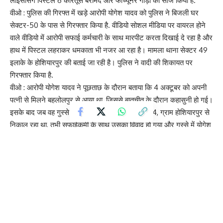
लाइसेंसिंग पिस्टल 6 कारतूस बरामद और फॉर्च्यूनर गाड़ी को सीज किया है.
वीओ : पुलिस की गिरफ्त में खड़े आरोपी योगेश यादव को पुलिस ने बिजली घर
सेक्टर-50 के पास से गिरफ्तार किया है. वीडियो सोशल मीडिया पर वायरल होने
वाले वीडियो में आरोपी सफाई कर्मचारी के साथ मारपीट करता दिखाई दे रहा है और
हाथ में पिस्टल लहराकर धमकाता भी नजर आ रहा है। मामला थाना सेक्टर 49
इलाके के होशियारपुर की बताई जा रही है। पुलिस ने वादी की शिकायत पर
गिरफ्तार किया है.
वीओ : आरोपी योगेश यादव ने पूछताछ के दौरान बताया कि 4 अक्टूबर को अपनी
पत्नी से मिलने बहलोलपुर से आया था, जिससे बातचीत के दौरान कहासुनी हो गई।
इसके बाद जब वह गुस्से में अपनी फॉर्च्यूनर गाड़ी गली नं. 4, ग्राम होशियारपुर से
निकाल रहा था, तभी सफाईकर्मी के साथ उसका विवाद हो गया और गुस्से में योगेश
यादव ने पिस्टल निकालकर उसे डरा-धमका दिया था। थाना 49 पुलिस ने वादी
की शिकायत पर मुकदमा दर्ज कर योगेश यादव को बिजली घर सेक्टर-50 नोएडा
के पास से गिरफ्तार किया है।