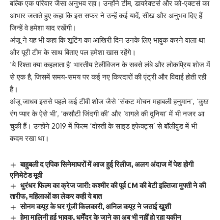
बल्कि एक परिवार जैसा अनुभव रहा। उन्होंने टीम, डायरेक्टर्स और को-एक्टर्स का
आभार जताते हुए कहा कि इस सफर ने उन्हें कई यादें, सीख और अनुभव दिए हैं
जिन्हें वे हमेशा याद रखेंगी।
अंजू ने यह भी कहा कि शूटिंग का आखिरी दिन उनके लिए भावुक करने वाला था
और पूरी टीम के साथ बिताए पल हमेशा खास रहेंगे।
‘ये रिश्ता क्या कहलाता है’ भारतीय टेलीविजन के सबसे लंबे और लोकप्रिय शोज में
से एक है, जिसमें समय-समय पर कई नए किरदारों की एंट्री और विदाई होती रही
है।
अंजू जाधव इससे पहले कई टीवी शोज जैसे ‘संकट मोचन महाबली हनुमान’, ‘कुछ
रंग प्यार के ऐसे भी’, ‘कसौटी जिंदगी की’ और ‘वागले की दुनिया’ में भी नजर आ
चुकी हैं। उन्होंने 2019 में फिल्म ‘दोस्ती के साइड इफेक्ट्स’ से बॉलीवुड में भी
कदम रखा था।
बाहुबली द एपिक सिनेमाघरों में आज हुई रिलीज, अलग अंदाज में पेश होगी
एनिमेटेड मूवी
धुरंधर फिल्म का क्रेज जारी: कश्मीर की पूर्व CM की बेटी इल्तिजा मुफ्ती ने की
तारीफ, महिलाओं का लेकर कही ये बात
सोनम कपूर के घर गूंजी किलकारी, अनिल कपूर ने जताई खुशी
हेमा मालिनी हुई भावुक, धर्मेंद्र के जाने का अब भी नहीं हो रहा यकीन