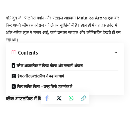
बॉलीवुड की फिटनेस क्वीन और स्टाइल आइकन
Malaika Arora
एक बार
फिर अपने ग्लैमरस अंदाज़ को लेकर सुर्खियों में हैं। हाल ही में वह एक इवेंट में
ऑल-ब्लैक लुक में नजर आईं, जहां उनका स्टाइल और कॉन्फिडेंस देखते ही बन
रहा था।
Contents
ब्लैक आउटफिट में दिखा बोल्ड और क्लासी अंदाज़
हेयर और एक्सेसरीज ने बढ़ाया चार्म
फिर साबित किया – उम्र सिर्फ एक नंबर है
ब्लैक आउटफिट में दिखा बोल्ड और क्लासी अंदाज़
इस खास मौके पर मलाइका ने ब्लैक कलर का स्टाइलिश क्रॉप ब्लाउज पहना था,
जिसमें डीप नेकलाइन और खूबसूरत एम्ब्रॉयडरी वर्क नजर आ रहा था। इसके
साथ उन्होंने मैचिंग हाई-वेस्ट लॉन्ग स्कर्ट कैरी की, जिस पर बारीक सीक्विन और