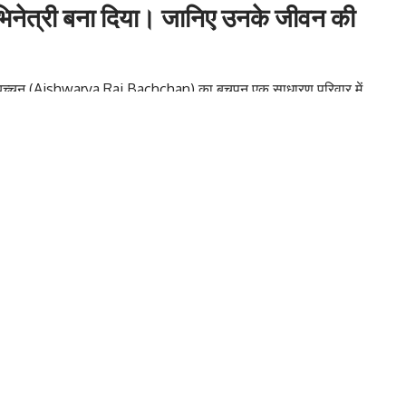
अभिनेत्री बना दिया। जानिए उनके जीवन की
या राय बच्चन (Aishwarya Rai Bachchan) का बचपन एक साधारण परिवार में
रुचि थी। वो जूलॉजी और साइंस की पढ़ाई में काफी अच्छी थीं और एक समय
नके लिए कुछ और ही लिखा था।
 इसी दौरान मॉडलिंग की दुनिया में कदम रखा। कॉलेज के दिनों में ही उन्होंने
 नई शुरुआत हुई।
डलिंग असाइनमेंट किया था। इसके बाद उन्होंने पेप्सी, फ्रूटी, लक्स और
उन्होंने मिस इंडिया प्रतियोगिता में हिस्सा लिया, जहां वो उपविजेता बनीं।
स रच दिया। इस जीत ने उन्हें सिर्फ भारत ही नहीं, बल्कि दुनिया भर में
्वास ने जजों और दर्शकों का दिल जीत लिया। यही वो पल था जब ऐश्वर्या
और कभी पीछे मुड़कर नहीं देखा।
र आए। एक इंटरव्यू में उन्होंने बताया था कि अगर वो मिस वर्ल्ड का खिताब