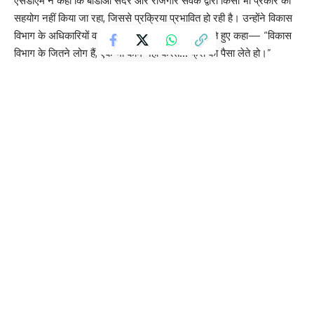
एसडीएम ने कहा कि बीडीओ सदर और रोजगार सेवक द्वारा किसी भी प्रकार का
सहयोग नहीं किया जा रहा, जिससे प्रक्रिया प्रभावित हो रही है। उन्होंने विकास
विभाग के अधिकारियों व कर्मचारियों पर तीखी टिप्पणी करते हुए कहा— “विकास
विभाग के जितने लोग हैं, एक भी काम नहीं करते… फ्री का पैसा लेते हो।”
अधिकारियों के सख्त रुख के बाद बूथों पर मौजूद कर्मचारियों में हड़कंप मचा रहा।
प्रशासन ने स्पष्ट किया कि SIR प्रक्रिया में किसी भी प्रकार की लापरवाही
बर्दाश्त नहीं की जाएगी।
सलीम खान से सलीम वास्तिक, 31 साल पुराने केस में आखिरकार गिरफ्तारी
लखनऊ : यूपी में ओवरलोडिंग वाहनों से अवैध वसूली सिंडिकेट की जांच तेज
गाजीपुर यूपी के मुख्यमंत्री योगी आदित्यनाथ का दौरा आज।
‘मिशन शक्ति 5’ के नाम पर आयोजित “रन फॉर एम्पॉवरमेंट”
राघव चड्ढा राज्यसभा में अब नहीं डिप्टी लीडर, अशोक मित्तल संभालेंगे पद
Sign Up For Daily Newsletter
Be keep up! Get the latest breaking news delivered
straight to your inbox.