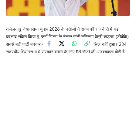
तमिलनाडु विधानसभा चुनाव 2026 के नतीजों ने राज्य की राजनीति में बड़ा
बदलाव संकेत किया है, जहाँ विजय के नेतृत्व वाली तमिलगा वेत्री कड़गम (टीवीके)
सबसे बड़ी पार्टी बनकर उभरी है, लेकिन उसे पूर्ण बहुमत हासिल नहीं हुआ। 234
सदस्यीय विधानसभा में सरकार बनाने के लिए 118 सीटों की आवश्यकता होती है,
जबकि टीवीके को 108 सीटें मिली हैं, यानी वह बहुमत से सिर्फ 10 सीट पीछे है।
ऐसे में सरकार गठन को लेकर राजनीतिक गतिविधियाँ तेज हो गई हैं और विभिन्न
दलों के संभावित समर्थन पर चर्चा शुरू हो गई है। संवैधानिक रूप से स्थिति स्पष्ट
है कि मौजूदा विधानसभा का कार्यकाल 10 मई तक समाप्त हो रहा है, इसलिए उससे
पहले नई सरकार का गठन आवश्यक है। यदि टीवीके पर्याप्त विधायकों का समर्थन
जुटा लेती है, तो वह सीधे सरकार बना सकती है, अन्यथा विजय मुख्यमंत्री पद की
शपथ लेकर 15 दिनों के भीतर विधानसभा में बहुमत साबित कर सकते हैं।
राजनीतिक विश्लेषकों और वरिष्ठ पत्रकारों के अनुसार, टीवीके के पास बहुमत तक
पहुँचने के लिए कई छोटे और मध्यम दलों का संभावित समर्थन उपलब्ध है। इनमें
भारतीय राष्ट्रीय कांग्रेस के लगभग पाँच विधायक, विदुथलाई चिरुथिगल काची के
दो विधायक, वामपंथी दलों के चार विधायक और डीएमडीके का एक विधायक