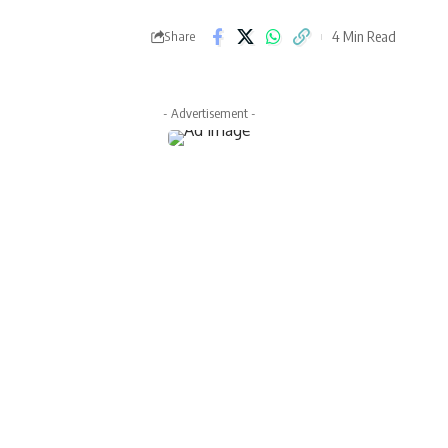
4 Min Read
Share
- Advertisement -