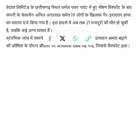
वेदांता लिमिटेड के छत्तीसगढ़ स्थित थर्मल पावर प्लांट में हुए भीषण विस्फोट के बाद
कंपनी के चेयरमैन अनिल अग्रवाल समेत 19 लोगों के खिलाफ गैर-इरादतन हत्या
का मामला दर्ज किया गया है। इस हादसे में अब तक 21 मजदूरों की मौत हो चुकी
है, जबकि कई अन्य घायल हैं।
प्रारंभिक जांच में सामने आया है कि प्लांट में कम समय में उत्पादन क्षमता बढ़ाने
की कोशिश के दौरान बॉयलर पर अत्यधिक दबाव पड़ गया, जिससे विस्फोट हुआ।
रिपोर्ट के अनुसार, लोड को तेजी से 350 मेगावाट से बढ़ाकर लगभग 590
मेगावाट किया गया, जिससे फर्नेस के अंदर दबाव असामान्य रूप से बढ़ गया।
जांच में यह भी पाया गया कि तकनीकी गड़बड़ियों के संकेत पहले से मौजूद थे,
लेकिन उन्हें नजरअंदाज किया गया। विशेष रूप से पीए फैन में खराबी के कारण
हवा और ईंधन का संतुलन बिगड़ा, जिससे अधजला ईंधन जमा हुआ और अचानक
विस्फोट की स्थिति बन गई।
पुलिस का कहना है कि यह महज तकनीकी दुर्घटना नहीं, बल्कि प्रबंधन की गंभीर
लापरवाही का मामला हो सकता है। इसी आधार पर एफआईआर दर्ज की गई है और
मामले की विस्तृत जांच जारी है।
हादसे पर प्रतिक्रिया देते हुए अनिल अग्रवाल ने इसे बेहद दुखद बताते हुए
पीड़ितों के परिवारों को हर संभव सहायता का आश्वासन दिया है। कंपनी ने मृतकों