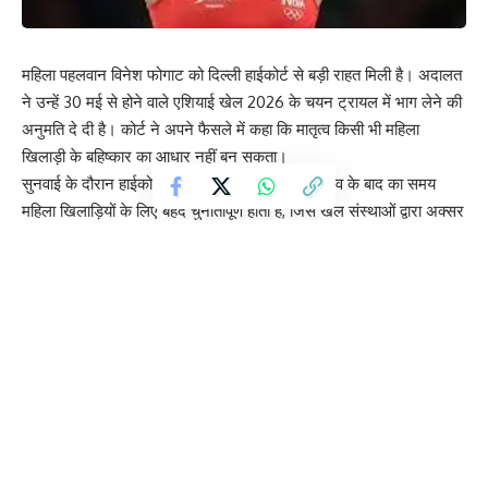
महिला पहलवान विनेश फोगाट को दिल्ली हाईकोर्ट से बड़ी राहत मिली है। अदालत
ने उन्हें 30 मई से होने वाले एशियाई खेल 2026 के चयन ट्रायल में भाग लेने की
अनुमति दे दी है। कोर्ट ने अपने फैसले में कहा कि मातृत्व किसी भी महिला
खिलाड़ी के बहिष्कार का आधार नहीं बन सकता।
सुनवाई के दौरान हाईकोर्ट ने कहा कि गर्भावस्था और प्रसव के बाद का समय
महिला खिलाड़ियों के लिए बेहद चुनौतीपूर्ण होता है, जिसे खेल संस्थाओं द्वारा अक्सर
गंभीरता से नहीं समझा जाता। अदालत ने माना कि विनेश फोगाट मातृत्व अवकाश
की वजह से भारतीय कुश्ती महासंघ की चयन प्रक्रिया की कुछ शर्तें पूरी नहीं कर
सकीं।
कोर्ट ने स्पष्ट कहा कि मातृत्व को किसी महिला एथलीट के करियर में बाधा नहीं
बनने दिया जा सकता। साथ ही अदालत ने भारतीय कुश्ती महासंघ द्वारा जारी किए
गए कारण बताओ नोटिस पर भी नाराज़गी जताई।
हाईकोर्ट ने नोटिस की भाषा और शब्दों के चयन पर सवाल उठाते हुए इसे “द्वेषपूर्ण”
करार दिया। अदालत ने कहा कि महासंघ की कार्रवाई से दुर्भावना झलकती है और
खिलाड़ियों के साथ संवेदनशीलता बरतना जरूरी है।
इस फैसले के बाद विनेश फोगाट के लिए एशियाई खेल 2026 में वापसी का रास्ता