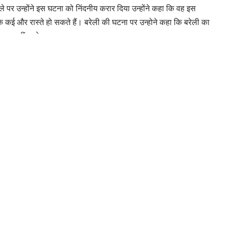
मले पर उन्होंने इस घटना को निंदनीय करार दिया उन्होंने कहा कि वह इस
के कई और रास्ते हो सकते हैं। बरेली की घटना पर उन्होने कहा कि बरेली का
्शा नहीं जायेगा।
 चेतावनी
े गिरफ्तार
्डिंग्स, एक घंटे बाद हुए गायब, पुलिस मौन
 पर देर रात तोड़फोड़ और अभद्रता, आपत्तिजनक वीडियो वायरल, डॉक्टर की
ewsletter
delivered straight to your inbox.