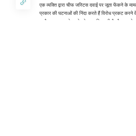
एक व्यक्ति द्वारा चीफ जस्टिस दवाई पर जूता फेंकने के मा
प्रकार की घटनाओं की निंदा करते हैं विरोध प्रकट करने 
माहौल ख़राब करने वालो को सज़ा मिल रही है और उनको बक
Byte – बी एल वर्मा, केंद्रीय राज्य मंत्री भारत सरकार
ट्रैफिक नियम तोड़ने वालों के लिए हाईकोर्ट ने दी सख्त
कन्नौज : युवती का अद्जला शव मिलने से मचा हड़कंप,
कन्नौज : युवक को टकला कर जूतों की माला पहनाने वाल
शहर के मुख्य चौराहों पर लगे अपराधियों के फोटो वाले होर
अलीगढ़:– सीएचसी गोंडा प्रभारी डॉ. नीतिन के आवास
तहरीर पर पुलिस ने मुकदमा दर्ज कर जांच शुरू की।
Sign Up For Daily N
Be keep up! Get the latest breaking news 