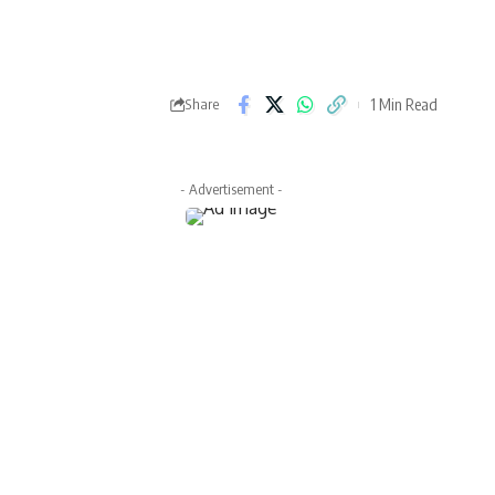
1 Min Read
Share
- Advertisement -