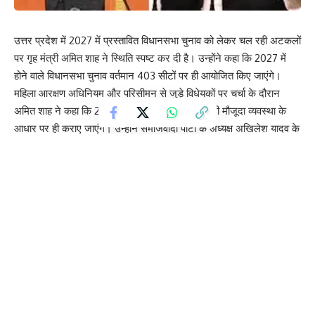
उत्तर प्रदेश में 2027 में प्रस्तावित विधानसभा चुनाव को लेकर चल रही अटकलों
पर गृह मंत्री अमित शाह ने स्थिति स्पष्ट कर दी है। उन्होंने कहा कि 2027 में
होने वाले विधानसभा चुनाव वर्तमान 403 सीटों पर ही आयोजित किए जाएंगे।
महिला आरक्षण अधिनियम और परिसीमन से जुड़े विधेयकों पर चर्चा के दौरान
अमित शाह ने कहा कि 2029 तक होने वाले सभी चुनाव भी मौजूदा व्यवस्था के
आधार पर ही कराए जाएंगे। उन्होंने समाजवादी पार्टी के अध्यक्ष अखिलेश यादव के
बयान का जिक्र करते हुए कहा कि उन्हें चिंतित होने की आवश्यकता नहीं है।
दरअसल, अखिलेश यादव ने लोकसभा में सवाल उठाया था कि अगर परिसीमन
लागू होता है, तो उत्तर प्रदेश में विधानसभा सीटों की संख्या 403 से बढ़कर 600
से अधिक हो सकती है। उन्होंने इस संभावित बदलाव को लेकर सरकार की मंशा
पर भी सवाल खड़े किए थे।
इस पर प्रतिक्रिया देते हुए अमित शाह ने स्पष्ट किया कि फिलहाल किसी भी
आगामी चुनाव में सीटों की संख्या में बदलाव नहीं होगा। यानी 2027 के विधानसभा
चुनाव पुराने ढांचे के तहत ही होंगे।
गौरतलब है कि यदि ‘परिसीमन विधेयक 2026’ लागू होता है, तो भविष्य में उत्तर
प्रदेश में विधानसभा सीटों की संख्या 403 से बढ़कर 605 तक हो सकती है।