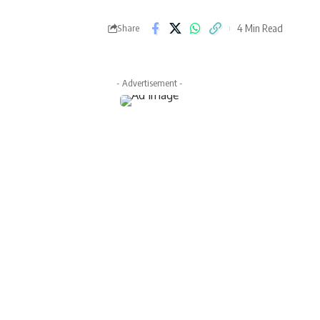
4 Min Read
Share
- Advertisement -