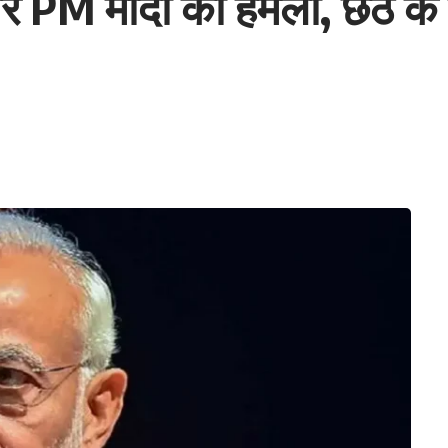
र PM मोदी का हमला, छठ के 