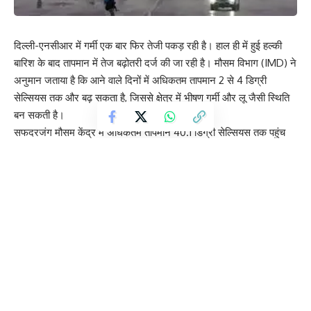
दिल्ली-एनसीआर में गर्मी एक बार फिर तेजी पकड़ रही है। हाल ही में हुई हल्की
बारिश के बाद तापमान में तेज बढ़ोतरी दर्ज की जा रही है। मौसम विभाग (IMD) ने
अनुमान जताया है कि आने वाले दिनों में अधिकतम तापमान 2 से 4 डिग्री
सेल्सियस तक और बढ़ सकता है, जिससे क्षेत्र में भीषण गर्मी और लू जैसी स्थिति
बन सकती है।
सफदरजंग मौसम केंद्र में अधिकतम तापमान 40.1 डिग्री सेल्सियस तक पहुंच
गया है, जो सामान्य से करीब तीन डिग्री अधिक है। वहीं, रिज और मुंगेशपुर जैसे
इलाकों में भी तापमान 41 डिग्री सेल्सियस से ऊपर दर्ज किया गया है। IMD के
अनुसार, उत्तर-पश्चिमी हवाओं और लगातार तेज धूप के कारण तापमान में लगातार
बढ़ोतरी हो रही है।
मौसम विभाग ने नोएडा, ग्रेटर नोएडा और गाजियाबाद समेत पूरे एनसीआर में 20
से 22 अप्रैल के बीच लू चलने की संभावना जताई है। इसको देखते हुए येलो
अलर्ट जारी किया गया है। विशेषज्ञों का कहना है कि आने वाले दिनों में अधिकतम
तापमान 41 से 43 डिग्री सेल्सियस के बीच रह सकता है।
रात के तापमान में भी बढ़ोतरी देखी जा रही है। न्यूनतम तापमान 21 से 24 डिग्री
सेल्सियस तक पहुंचने की संभावना है, जिससे रातें भी सामान्य से अधिक गर्म