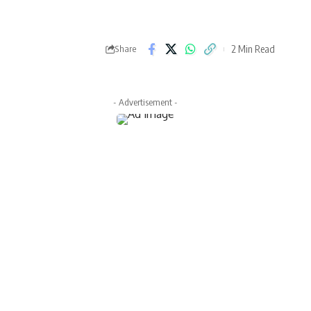
2 Min Read
Share
- Advertisement -