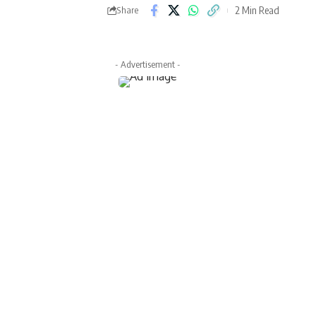
2 Min Read
Share
- Advertisement -