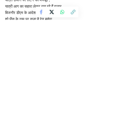
यात्री आग का सहारा लेकर रात रहे हैं गुज़ार
बिजनौर डीएम के आदेश के बाद भी अधिकारी मौन,
शो पीस के नाम पर सजा है रेन बसेरा
यात्री खुले आसमान के नीचे सोने को मजबूर
कानपुर : बांग्लादेश मे हिंदू युवक की हत्या के बाद देश मे आक्रोश..
योगी आदित्यनाथ ने पीएम मोदी के नेतृत्व को बताया ‘पराक्रम की नई गाथा’
राम मंदिर चढ़ावा मामला, SIT रिपोर्ट में बड़ा खुलासा, CCTV फुटेज और सुरक्षा
व्यवस्था पर उठे सवाल
थाना सिरसागंज पुलिस की हुई मुठभेड़
ना खरीदना होगा महंगा, आयात शुल्क बढ़ने से ज्वैलरी की कीमतें बढ़ेंगी
Sign Up For Daily Newsletter
Be keep up! Get the latest breaking news delivered
straight to your inbox.