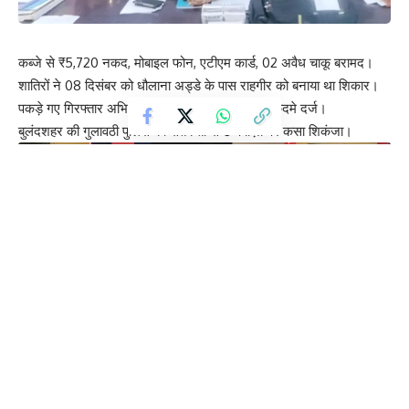
कब्जे से ₹5,720 नकद, मोबाइल फोन, एटीएम कार्ड, 02 अवैध चाकू बरामद।
शातिरों ने 08 दिसंबर को धौलाना अड्डे के पास राहगीर को बनाया था शिकार।
पकड़े गए गिरफ्तार अभियुक्त महबूब व कई आपराधिक मुकदमे दर्ज।
बुलंदशहर की गुलावठी पुलिस की सतर्कता से टप्पेबाज़ों पर कसा शिकंजा।