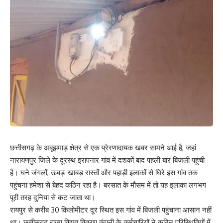
छत्तीसगढ़ के अबूझमाड़ क्षेत्र से एक प्रेरणादायक खबर सामने आई है, जहां
नारायणपुर जिले के दूरस्थ इरापनार गांव में दशकों बाद पहली बार बिजली पहुंची
है। घने जंगलों, ऊबड़-खाबड़ रास्तों और पहाड़ी इलाकों से घिरे इस गांव तक
पहुंचना हमेशा से बेहद कठिन रहा है। बरसात के मौसम में तो यह इलाका लगभग
पूरी तरह दुनिया से कट जाता था।
रायपुर से करीब 30 किलोमीटर दूर स्थित इस गांव में बिजली पहुंचाना आसान नहीं
था। छत्तीसगढ़ राज्य विद्युत वितरण कंपनी के कर्मचारियों ने कठिन परिस्थितियों में