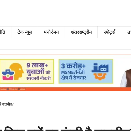
ीति
टेक न्यूज़
मनोरंजन
अंतरराष्ट्रीय
स्पोर्ट्स
उत
है बातचीत?