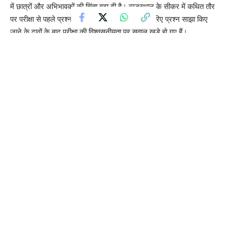
में छात्रों और अभिभावकों की चिंता बढ़ा दी है। राजस्थान के सीकर में कथित तौर
पर परीक्षा से पहले प्रश्नपत्र लीक और “गेस पेपर” के जरिए प्रश्न साझा किए
जाने के दावों के बाद परीक्षा की विश्वसनीयता पर सवाल खड़े हो गए हैं।
इस मामले में एक NEET अभ्यर्थी ने अपना दर्द साझा करते हुए बताया कि वह
पिछले दो साल से तैयारी कर रहा है और यह उसका दूसरा प्रयास है। छात्र ने
कहा कि यदि परीक्षा रद्द होती है तो उसका एक पूरा साल और परिवार की आर्थिक
मेहनत दोनों बर्बाद हो जाएंगे।
छात्र ने भावुक होकर कहा, “मेरे पिताजी सब्जी बेचकर घर चलाते हैं और मैंने
कोचिंग में भी काफी पैसे लगाए हैं। अगर पेपर रद्द होता है तो सब कुछ खत्म हो
जाएगा।”
जानकारी के अनुसार, नेशनल टेस्टिंग एजेंसी (NTA) को सूचना मिली थी कि
परीक्षा से पहले व्हाट्सएप के जरिए एक “गेस पेपर” फैलाया गया, जिसमें लगभग
140 सवाल असली परीक्षा से मिलते-जुलते पाए गए। इसके बाद इस मामले की
शिकायत केंद्रीय एजेंसियों और राज्य पुलिस को भेजी गई।
राजस्थान पुलिस की स्पेशल ऑपरेशन ग्रुप (SOG) और अन्य एजेंसियां मामले
की जांच कर रही हैं और कुछ संदिग्धों से पूछताछ भी की गई है।
इस पूरे विवाद पर राजनीतिक प्रतिक्रिया भी सामने आई है। कांग्रेस नेता गोविंद
सिंह डोटासरा ने मामले को गंभीर बताते हुए कहा कि बार-बार पेपर लीक की