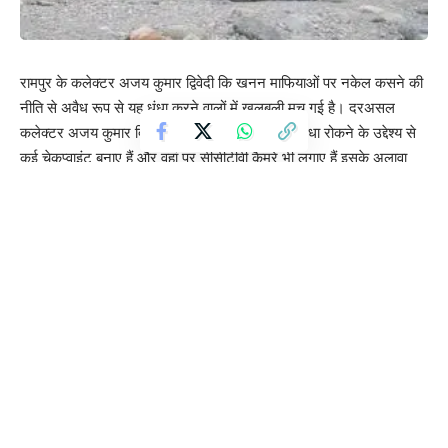
रामपुर के कलेक्टर अजय कुमार द्विवेदी कि खनन माफियाओं पर नकेल कसने की
नीति से अवैध रूप से यह धंधा करने वालों में खलबली मच गई है। दरअसल
कलेक्टर अजय कुमार द्विवेदी ने ओवरलोडिंग और अवैध धंधा रोकने के उद्देश्य से
कई चेकप्वाइंट बनाए हैं और वहां पर सीसीटीवी कैमरे भी लगाए हैं इसके अलावा
उनकी ओर से लगभग 200 से अधिक अधिकारियों की तैनाती भी की गई है।
जिनका काम अवैध खनन के धंधे को रोकना है और जिसके लिए अधिकारियों के
साथ पुलिस सुरक्षा की भी व्यवस्था की गई है। समय-समय पर डीएम अपने
प्रशासनिक हमले के साथ इस तरह के चेक पॉइंट्स को चेक करते हुए नजर आ
रहे हैं।
एक निजी अखबार में प्रकाशित खनन से जुड़ी खबर को लेकर इस तरह का
स्टोन क्रेशरो के जरिए वैध धंधा करने वालों में भी खलबली मची हुई है और इसी
को लेकर बड़ी तादाद में स्टोन क्रेशर वेलफेयर एसोसिएशन के बैनर तले वैध
खनन कारोबारी कलेक्ट्रेट पहुंचे जहां पर उन्होंने डीएम से मुलाकात की हैं और
निजी अखबार में प्रकाशित खबर को गलत बताया है जिस पर इस खबर की जांच
प्रशासनिक स्तर पर शुरू कर दी गई है