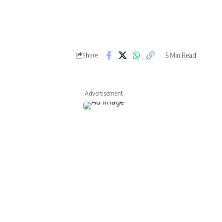
5 Min Read
Share
- Advertisement -