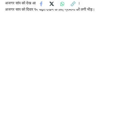
अजगर सांप को देख आसपास के इलाके में फैली सनसनी।
अजगर साप को दिवार पर चढ़ते देखने के लिए ग्रामीणों की लगी भीड़।
ग्रामीणों ने खुद हिम्मत दिखाते हुए अजगर सांप को पकड़कर कट्टे में किया कैद।
मिली जानकारी के अनुसार वन विभाग की टीम समय रहते मौके पर नहीं पहुंची।
पूरा मामला बिजनौर के नांगल थाना क्षेत्र के खानपुर गांव का है।
ज़िला : टेंपो लूट कांड में हाफिजगंज पुलिस ने 36 घंटे में पकड़े तीन बदमाश,
टेंपो-तमंचा व नकदी बरामद
छह साल के मासूम पर लगा 1 लाख रुपये का मुचलका, परिजनों में आक्रोश —
न्यायालय के आदेश से लोगों में हैरानी
अखिलेश यादव ने स्वास्थ्य विभाग की स्थिति पर उठाए सवाल, डिप्टी सीएम को
घेरा
PM मोदी पर टिप्पणी को लेकर सियासत गरम, BJP ने अजय राय पर साधा
निशाना
डोनाल्ड ट्रंप का बड़ा बयान, पाकिस्तान की तारीफ, इस्लामाबाद जाने की बात
Sign Up For Daily Newsletter