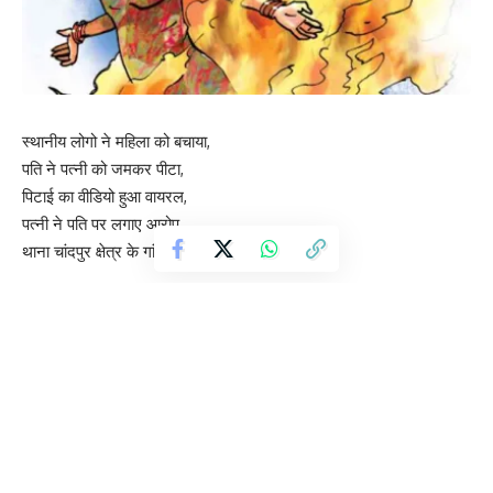
स्थानीय लोगो ने महिला को बचाया,
पति ने पत्नी को जमकर पीटा,
पिटाई का वीडियो हुआ वायरल,
पत्नी ने पति पर लगाए आरोप,
थाना चांदपुर क्षेत्र के गांव मीरापुर का मामला
बलिया : दानिश आजाद अंसारी ने विपक्ष पर बोला हमला, पंचायत चुनाव हो या
बिहार के बाद पश्चिम बंगाल,यूपी चुनाव हार जगह कमल खिलेगा।
फील्ड में तैनाती का आधार केवल ‘परफॉर्मेंस’: मुख्यमंत्री
महिला आरक्षण बिल पर संसद में संग्राम, परिसीमन बना बड़ा मुद्दा
योगी सरकार का दावा, यूपी में अपराध पर सख्ती, 9 साल में हजारों एनकाउंटर
‘राम मंदिर चढ़ावा चोरी से ध्यान हटाने के लिए उठाया जौहर यूनिवर्सिटी मुद्दा’,
नदवी का बीजेपी पर आरोप