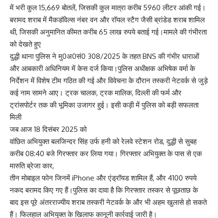
में भरी कुल 15,669 बोतलें, जिसकी कुल मात्रा करीब 5960 लीटर आंकी गई।
बरामद शराब में मैकडॉवेल्स नंबर वन और रॉयल स्टैग जैसी ब्रांडेड शराब शामिल
थी, जिसकी अनुमानित कीमत करीब 65 लाख रुपये बताई गई।मामले की गंभीरता
को देखते हुए
दुद्धी थाना पुलिस ने मु0अ0सं0 308/2025 के तहत BNS की गंभीर धाराओं
और आबकारी अधिनियम में केस दर्ज किया।पुलिस अधीक्षक अभिषेक वर्मा के
निर्देशन में विशेष टीम गठित की गई और विवेचना के दौरान तस्करी नेटवर्क से जुड़े
कई नाम सामने आए। ट्रक चालक, ट्रक मालिक, दिल्ली की फर्म और
ट्रांसपोर्टर तक की भूमिका उजागर हुई। इसी कड़ी में पुलिस को बड़ी सफलता
मिली
जब आज 18 दिसंबर 2025 को
वांछित अभियुक्त बलजिन्दर सिंह उर्फ हनी को रेलवे स्टेशन रोड, दुद्धी से सुबह
करीब 08:40 बजे गिरफ्तार कर लिया गया। गिरफ्तार अभियुक्त के पास से एक
मारुति ब्रेजा कार,
तीन मोबाइल फोन जिनमें iPhone और एंड्रॉयड शामिल हैं, और 4100 रुपये
नकद बरामद किए गए हैं।पुलिस का दावा है कि गिरफ्तार तस्कर से पूछताछ के
बाद इस पूरे अंतरराज्यीय शराब तस्करी नेटवर्क के और भी अहम खुलासे हो सकते
हैं। फिलहाल अभियुक्त के खिलाफ कानूनी कार्रवाई जारी है।