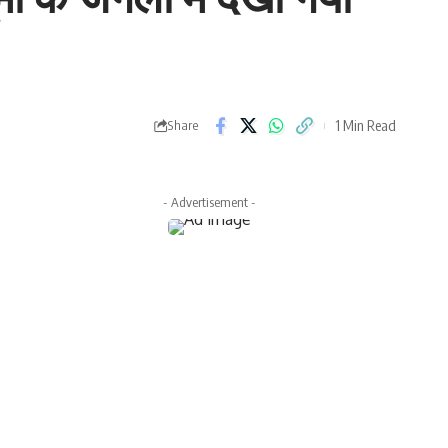
1 Min Read
Share
- Advertisement -