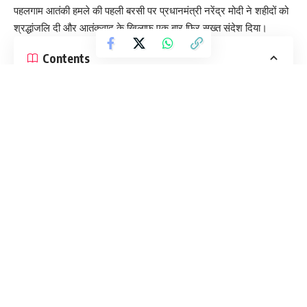
पहलगाम आतंकी हमले की पहली बरसी पर प्रधानमंत्री नरेंद्र मोदी ने शहीदों को
श्रद्धांजलि दी और आतंकवाद के खिलाफ एक बार फिर सख्त संदेश दिया।
Contents
आतंकवाद पर कड़ा संदेश
सेना का सख्त रुख
पृष्ठभूमि: पहलगाम हमला
प्रधानमंत्री ने सोशल मीडिया प्लेटफॉर्म ‘एक्स’ पर लिखा कि इस हमले में जान
गंवाने वाले निर्दोष नागरिकों को कभी भुलाया नहीं जा सकता। उन्होंने पीड़ित
परिवारों के प्रति गहरी संवेदना व्यक्त करते हुए कहा कि पूरा देश उनके साथ खड़ा
है।
आतंकवाद पर कड़ा संदेश
नरेंद्र मोदी ने अपने संदेश में स्पष्ट कहा—
“भारत आतंकवाद के किसी भी रूप के आगे कभी नहीं झुकेगा और आतंकियों के