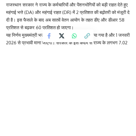
राजस्थान सरकार ने राज्य के कर्मचारियों और पेंशनभोगियों को बड़ी राहत देते हुए
महंगाई भत्ते (DA) और महंगाई राहत (DR) में 2 प्रतिशत की बढ़ोतरी को मंजूरी दे
दी है। इस फैसले के बाद अब सातवें वेतन आयोग के तहत डीए और डीआर 58
प्रतिशत से बढ़कर 60 प्रतिशत हो जाएगा।
यह निर्णय मुख्यमंत्री भजनलाल शर्मा के निर्देशों के बाद लिया गया है और 1 जनवरी
2026 से प्रभावी माना जाएगा। सरकार के इस कदम से राज्य के लगभग 7.02
लाख कर्मचारियों और 5.44 लाख पेंशनभोगियों को लाभ मिलेगा। इसके अलावा
पंचायत समितियों और जिला परिषदों के कर्मचारी भी इस संशोधित दर के दायरे में
आएंगे।
सरकारी अधिकारियों के अनुसार, बढ़ा हुआ महंगाई भत्ता मई 2026 के वेतन के
साथ नकद रूप में दिया जाएगा, जिसका भुगतान जून में किया जाएगा। वहीं 1
जनवरी से 30 अप्रैल 2026 तक की अवधि का बकाया कर्मचारियों के जनरल
प्रोविडेंट फंड (GPF) खातों में जमा किया जाएगा। पेंशनभोगियों को बढ़ी हुई
महंगाई राहत का भुगतान नकद रूप में किया जाएगा।
इस फैसले से राज्य सरकार पर लगभग 1,156 करोड़ रुपये का अतिरिक्त वार्षिक
वित्तीय भार पड़ेगा। इसके बावजूद सरकार ने कर्मचारियों और पेंशनभोगियों की
आर्थिक स्थिति को मजबूत करने और बढ़ती महंगाई से राहत देने के उद्देश्य से यह
निर्णय लिया है।