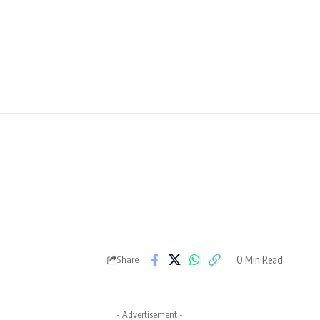
0 Min Read
Share
- Advertisement -